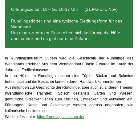
Öffnungszeiten: Di – So 10-17 Uhr (21.März.-1.Nov)
Rundlingsdörfer sind eine typische Siedlungsform für das
Wendland.
Um einen zentralen Platz reihen sich keilförmig die Höfe
aneinander und es gibt nur eine Zufahrt.
In Rundlingsmuseum Lübeln wird die Geschichte der Rundlinge des
Wendlands erlebbar. Aus dem Wendlandhof Lübeln 2 wurde im Laufe der
Jahre ein Freilichtmuseum.
In den Höfen im Rundlingsmuseum sind Töpfer, Bäcker und Schmied
beheimatet und die Besucher können deren Handwerk kennenlernen.
Ausstellungen zur Geschichte der Rundlinge, aber auch zu anderen Themen
(Wendländische Trachten), typisch gestaltete Gärten und Wiesen,
gemütliche Sitzecken laden zum Staunen, Entdecken und Verweilen ein.
Führungen, Kurse und Aktionstage werden ebenso angeboten, wie
kulinarische Leckerbissen.
Weiter Infos unter
https://rundlingsmuseum.de/