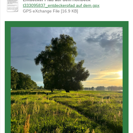
t333095837_entdeckerpfad auf dem.gpx
GPS eXchange File [16.9 KB]