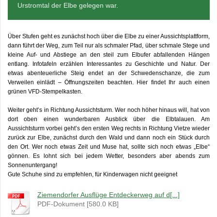
Urstromtal der Elbe gelegen war.
Über Stufen geht es zunächst hoch über die Elbe zu einer Aussichtsplattform,
dann führt der Weg, zum Teil nur als schmaler Pfad, über schmale Stege und
kleine Auf- und Abstiege an den steil zum Elbufer abfallenden Hängen
entlang. Infotafeln erzählen Interessantes zu Geschichte und Natur. Der
etwas abenteuerliche Steig endet an der Schwedenschanze, die zum
Verweilen einlädt – Öffnungszeiten beachten. Hier findet Ihr auch einen
grünen VFD-Stempelkasten.
Weiter geht’s in Richtung Aussichtsturm. Wer noch höher hinaus will, hat von
dort oben einen wunderbaren Ausblick über die Elbtalauen. Am
Aussichtsturm vorbei geht’s den ersten Weg rechts in Richtung Vietze wieder
zurück zur Elbe, zunächst durch den Wald und dann noch ein Stück durch
den Ort. Wer noch etwas Zeit und Muse hat, sollte sich noch etwas „Elbe“
gönnen. Es lohnt sich bei jedem Wetter, besonders aber abends zum
Sonnenuntergang!
Gute Schuhe sind zu empfehlen, für Kinderwagen nicht geeignet
Ziemendorfer Ausflüge Entdeckerweg auf d[...]
PDF-Dokument [580.0 KB]